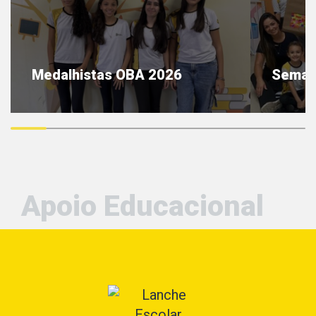
Medalhistas OBA 2026
Semana
saiba mais
sai
Apoio Educacional